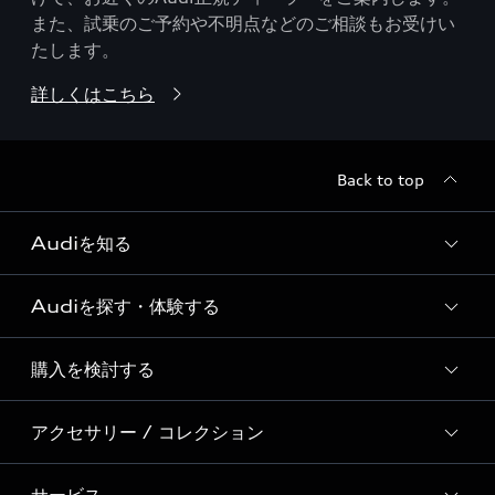
また、試乗のご予約や不明点などのご相談もお受けい
たします。
詳しくはこちら
Back to top
Audiを知る
Audiを探す・体験する
Audi ブランド
Story of Progress
購入を検討する
ディーラー検索
Audi Sport
新車在庫検索
アクセサリー / コレクション
モデル一覧
Formula 1®
試乗車・展示車検索
特別仕様モデル / 限定モデル
デジタルサービス