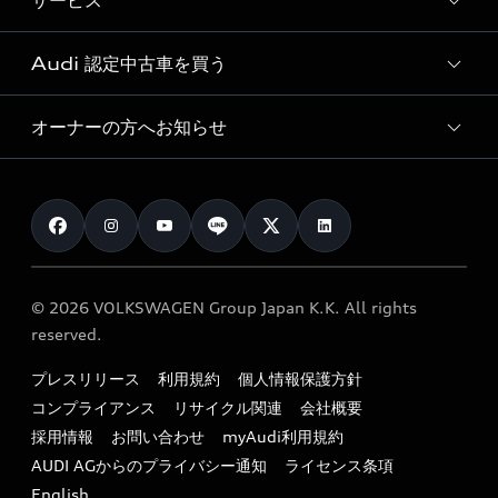
サービス
純正アクセサリー
見積り依頼
e-tronラインアップ
Audi exclusive
オンラインショップ
試乗予約
Audi 認定中古車を買う
サービス入庫予約
価格シミュレーション
Audi driving experience
Audi collection
サービスプログラム
車両比較
オーナーの方へお知らせ
Audi認定中古車
アウディナビアプリ
メンテナンス
ご購入サポート
Audi認定中古車検索
お知らせ
車検 / 定期点検
カタログ一覧
クオリティ
オーナー様向けキャンペーン
e-tronアフターサポート
保証
リコール関連情報
Audi Top Service紹介
© 2026 VOLKSWAGEN Group Japan K.K. All rights
メンテナンス
特定整備適用車一覧
reserved.
myAudi
24時間緊急サポート
リサイクル法
プレスリリース
利用規約
個人情報保護方針
ファイナンス
コンプライアンス
リサイクル関連
会社概要
よくある質問（FAQ）
採用情報
お問い合わせ
myAudi利用規約
キャンペーン / イベント
AUDI AGからのプライバシー通知
ライセンス条項
買取査定
English