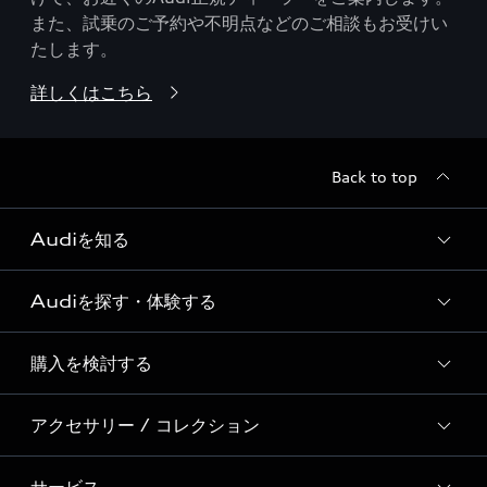
また、試乗のご予約や不明点などのご相談もお受けい
たします。
詳しくはこちら
Back to top
Audiを知る
Audiを探す・体験する
Audi ブランド
Story of Progress
購入を検討する
ディーラー検索
Audi Sport
新車在庫検索
アクセサリー / コレクション
モデル一覧
Formula 1®
試乗車・展示車検索
特別仕様モデル / 限定モデル
デジタルサービス