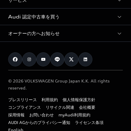
サービス
純正アクセサリー
見積り依頼
e-tronラインアップ
Audi exclusive
オンラインショップ
試乗予約
Audi 認定中古車を買う
サービス入庫予約
価格シミュレーション
Audi driving experience
Audi collection
サービスプログラム
車両比較
オーナーの方へお知らせ
Audi認定中古車
アウディナビアプリ
メンテナンス
ご購入サポート
Audi認定中古車検索
お知らせ
車検 / 定期点検
カタログ一覧
クオリティ
オーナー様向けキャンペーン
e-tronアフターサポート
保証
リコール関連情報
Audi Top Service紹介
© 2026 VOLKSWAGEN Group Japan K.K. All rights
メンテナンス
特定整備適用車一覧
reserved.
myAudi
24時間緊急サポート
リサイクル法
プレスリリース
利用規約
個人情報保護方針
ファイナンス
コンプライアンス
リサイクル関連
会社概要
よくある質問（FAQ）
採用情報
お問い合わせ
myAudi利用規約
キャンペーン / イベント
AUDI AGからのプライバシー通知
ライセンス条項
買取査定
English