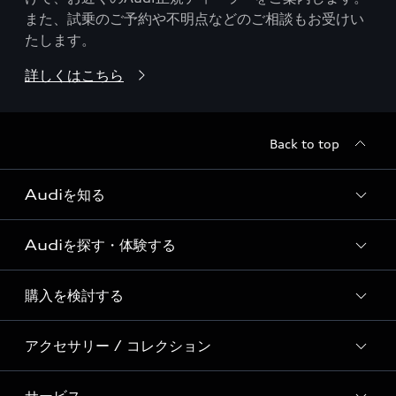
また、試乗のご予約や不明点などのご相談もお受けい
たします。
詳しくはこちら
Back to top
Audiを知る
Audiを探す・体験する
Audi ブランド
Story of Progress
購入を検討する
ディーラー検索
Audi Sport
新車在庫検索
アクセサリー / コレクション
モデル一覧
Formula 1®
試乗車・展示車検索
特別仕様モデル / 限定モデル
デジタルサービス