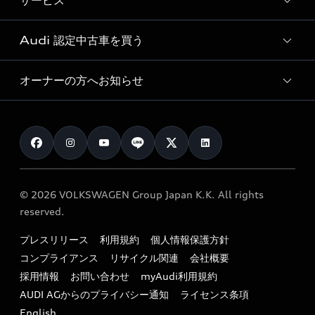
サービス
純正アクセサリー
見積り依頼
e-tronラインアップ
Audi exclusive
オンラインショップ
試乗予約
Audi 認定中古車を買う
サービス入庫予約
価格シミュレーション
Audi driving experience
Audi collection
サービスプログラム
車両比較
オーナーの方へお知らせ
Audi認定中古車
アウディナビアプリ
メンテナンス
ご購入サポート
Audi認定中古車検索
お知らせ
車検 / 定期点検
カタログ一覧
クオリティ
オーナー様向けキャンペーン
e-tronアフターサポート
保証
リコール関連情報
Audi Top Service紹介
© 2026 VOLKSWAGEN Group Japan K.K. All rights
メンテナンス
特定整備適用車一覧
reserved.
myAudi
24時間緊急サポート
リサイクル法
プレスリリース
利用規約
個人情報保護方針
ファイナンス
コンプライアンス
リサイクル関連
会社概要
よくある質問（FAQ）
採用情報
お問い合わせ
myAudi利用規約
キャンペーン / イベント
AUDI AGからのプライバシー通知
ライセンス条項
買取査定
English