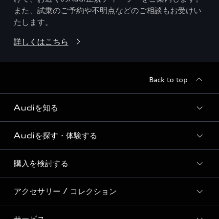
また、試乗のご予約や不明点などのご相談もお受けい
たします。
詳しくはこちら
Back to top
Audiを知る
Audiを探す・体験する
Audi ブランド
Story of Progress
購入を検討する
ディーラー検索
Audi Sport
新車在庫検索
アクセサリー / コレクション
モデル一覧
Formula 1®
試乗車・展示車検索
特別仕様モデル / 限定モデル
デジタルサービス