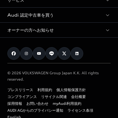
サービス
純正アクセサリー
見積り依頼
e-tronラインアップ
Audi exclusive
オンラインショップ
試乗予約
Audi 認定中古車を買う
サービス入庫予約
価格シミュレーション
Audi driving experience
Audi collection
サービスプログラム
車両比較
オーナーの方へお知らせ
Audi認定中古車
アウディナビアプリ
メンテナンス
ご購入サポート
Audi認定中古車検索
お知らせ
車検 / 定期点検
カタログ一覧
クオリティ
オーナー様向けキャンペーン
e-tronアフターサポート
保証
リコール関連情報
Audi Top Service紹介
© 2026 VOLKSWAGEN Group Japan K.K. All rights
メンテナンス
特定整備適用車一覧
reserved.
myAudi
24時間緊急サポート
リサイクル法
プレスリリース
利用規約
個人情報保護方針
ファイナンス
コンプライアンス
リサイクル関連
会社概要
よくある質問（FAQ）
採用情報
お問い合わせ
myAudi利用規約
キャンペーン / イベント
AUDI AGからのプライバシー通知
ライセンス条項
買取査定
English