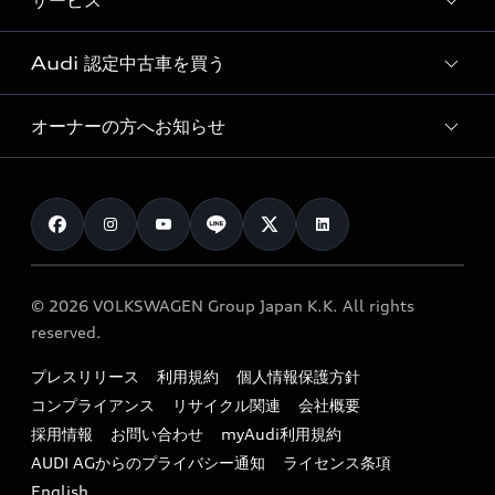
サービス
純正アクセサリー
見積り依頼
e-tronラインアップ
Audi exclusive
オンラインショップ
試乗予約
Audi 認定中古車を買う
サービス入庫予約
価格シミュレーション
Audi driving experience
Audi collection
サービスプログラム
車両比較
オーナーの方へお知らせ
Audi認定中古車
アウディナビアプリ
メンテナンス
ご購入サポート
Audi認定中古車検索
お知らせ
車検 / 定期点検
カタログ一覧
クオリティ
オーナー様向けキャンペーン
e-tronアフターサポート
保証
リコール関連情報
Audi Top Service紹介
© 2026 VOLKSWAGEN Group Japan K.K. All rights
メンテナンス
特定整備適用車一覧
reserved.
myAudi
24時間緊急サポート
リサイクル法
プレスリリース
利用規約
個人情報保護方針
ファイナンス
コンプライアンス
リサイクル関連
会社概要
よくある質問（FAQ）
採用情報
お問い合わせ
myAudi利用規約
キャンペーン / イベント
AUDI AGからのプライバシー通知
ライセンス条項
買取査定
English