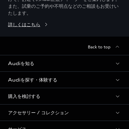
また、試乗のご予約や不明点などのご相談もお受けい
たします。
詳しくはこちら
Back to top
Audiを知る
Audiを探す・体験する
Audi ブランド
Story of Progress
購入を検討する
ディーラー検索
Audi Sport
新車在庫検索
アクセサリー / コレクション
モデル一覧
Formula 1®
試乗車・展示車検索
特別仕様モデル / 限定モデル
デジタルサービス