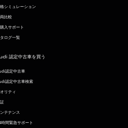
格シミュレーション
両比較
購入サポート
タログ一覧
udi 認定中古車を買う
udi認定中古車
udi認定中古車検索
オリティ
証
ンテナンス
4時間緊急サポート