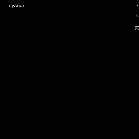
myAudi
フ
キ
買