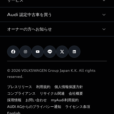
サービス
純正アクセサリー
見積り依頼
e-tronラインアップ
Audi exclusive
オンラインショップ
試乗予約
Audi 認定中古車を買う
サービス入庫予約
価格シミュレーション
Audi driving experience
Audi collection
サービスプログラム
車両比較
オーナーの方へお知らせ
Audi認定中古車
アウディナビアプリ
メンテナンス
ご購入サポート
Audi認定中古車検索
お知らせ
車検 / 定期点検
カタログ一覧
クオリティ
オーナー様向けキャンペーン
e-tronアフターサポート
保証
リコール関連情報
Audi Top Service紹介
© 2026 VOLKSWAGEN Group Japan K.K. All rights
メンテナンス
特定整備適用車一覧
reserved.
myAudi
24時間緊急サポート
リサイクル法
プレスリリース
利用規約
個人情報保護方針
ファイナンス
コンプライアンス
リサイクル関連
会社概要
よくある質問（FAQ）
採用情報
お問い合わせ
myAudi利用規約
キャンペーン / イベント
AUDI AGからのプライバシー通知
ライセンス条項
買取査定
English