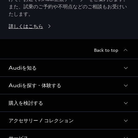
また、試乗のご予約や不明点などのご相談もお受けい
たします。
詳しくはこちら
Back to top
Audiを知る
Audiを探す・体験する
Audi ブランド
Story of Progress
購入を検討する
ディーラー検索
Audi Sport
新車在庫検索
アクセサリー / コレクション
モデル一覧
Formula 1®
試乗車・展示車検索
特別仕様モデル / 限定モデル
デジタルサービス