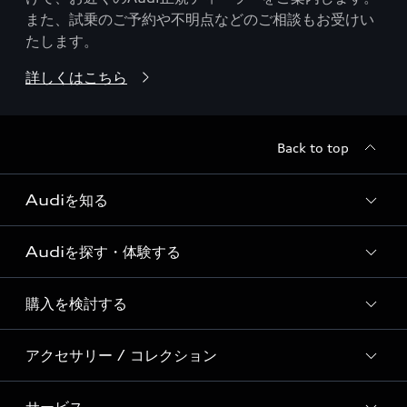
また、試乗のご予約や不明点などのご相談もお受けい
たします。
詳しくはこちら
Back to top
Audiを知る
Audiを探す・体験する
Audi ブランド
Story of Progress
購入を検討する
ディーラー検索
Audi Sport
新車在庫検索
アクセサリー / コレクション
モデル一覧
Formula 1®
試乗車・展示車検索
特別仕様モデル / 限定モデル
デジタルサービス