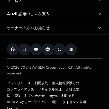
サービス
純正アクセサリー
見積もり依頼
e-tronラインアップ
Audi exclusive
オンラインショップ
試乗予約
Audi 認定中古車を買う
サービス入庫予約
価格シミュレーション
Audi driving experience
Audi collection
サービスプログラム
車両比較
オーナーの方へお知らせ
Audi認定中古車
アウディナビアプリ
メンテナンス
ご購入サポート
Audi認定中古車検索
お知らせ
車検 / 定期点検
カタログ一覧
クオリティ
オーナー様向けキャンペーン
e-tronアフターサポート
保証
リコール関連情報
Audi Top Service紹介
© 2026 VOLKSWAGEN Group Japan K.K. All rights
メンテナンス
特定整備適用車一覧
reserved.
myAudi
24時間緊急サポート
リサイクル法
プレスリリース
利用規約
個人情報保護方針
ファイナンス
コンプライアンス
リサイクル関連
会社概要
よくある質問（FAQ）
採用情報
お問い合わせ
myAudi利用規約
キャンペーン / イベント
AUDI AGからのプライバシー通知
ライセンス条項
買取査定
English