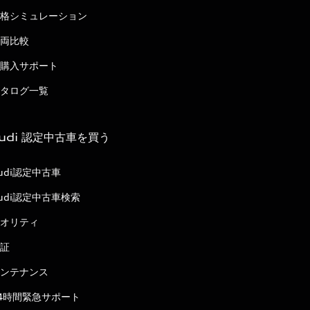
格シミュレーション
両比較
購入サポート
タログ一覧
udi 認定中古車を買う
udi認定中古車
udi認定中古車検索
オリティ
証
ンテナンス
4時間緊急サポート