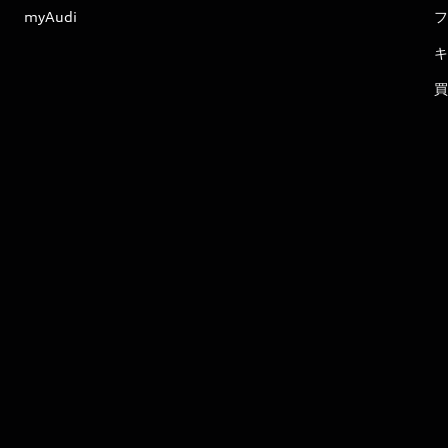
myAudi
フ
キ
買