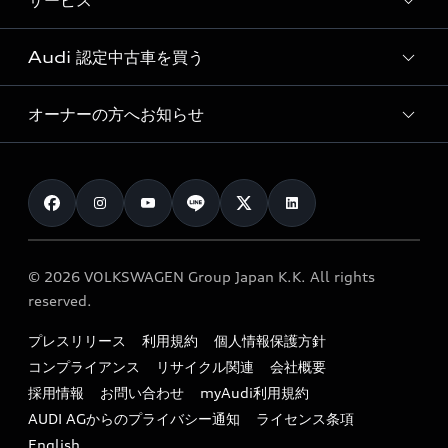
サービス
純正アクセサリー
見積り依頼
e-tronラインアップ
Audi exclusive
オンラインショップ
試乗予約
Audi 認定中古車を買う
サービス入庫予約
価格シミュレーション
Audi driving experience
Audi collection
サービスプログラム
車両比較
オーナーの方へお知らせ
Audi認定中古車
アウディナビアプリ
メンテナンス
ご購入サポート
Audi認定中古車検索
お知らせ
車検 / 定期点検
カタログ一覧
クオリティ
オーナー様向けキャンペーン
e-tronアフターサポート
保証
リコール関連情報
Audi Top Service紹介
© 2026 VOLKSWAGEN Group Japan K.K. All rights
メンテナンス
特定整備適用車一覧
reserved.
myAudi
24時間緊急サポート
リサイクル法
プレスリリース
利用規約
個人情報保護方針
ファイナンス
コンプライアンス
リサイクル関連
会社概要
よくある質問（FAQ）
採用情報
お問い合わせ
myAudi利用規約
キャンペーン / イベント
AUDI AGからのプライバシー通知
ライセンス条項
買取査定
English