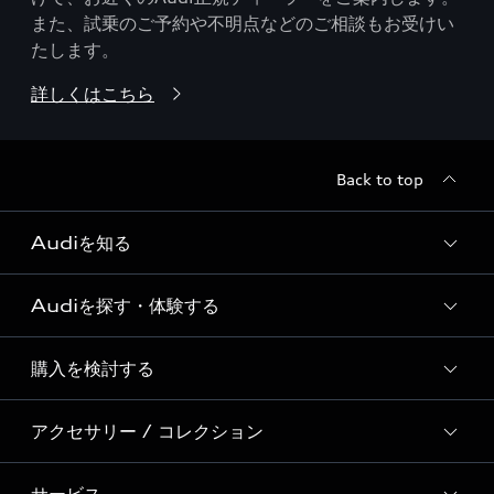
また、試乗のご予約や不明点などのご相談もお受けい
たします。
詳しくはこちら
Back to top
Audiを知る
Audiを探す・体験する
Audi ブランド
Story of Progress
購入を検討する
ディーラー検索
Audi Sport
新車在庫検索
アクセサリー / コレクション
モデル一覧
Formula 1®
試乗車・展示車検索
特別仕様モデル / 限定モデル
デジタルサービス