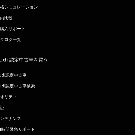
格シミュレーション
両比較
購入サポート
タログ一覧
udi 認定中古車を買う
udi認定中古車
udi認定中古車検索
オリティ
証
ンテナンス
4時間緊急サポート