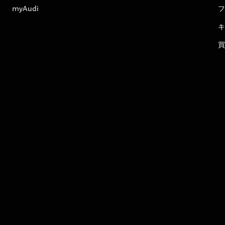
myAudi
フ
キ
買