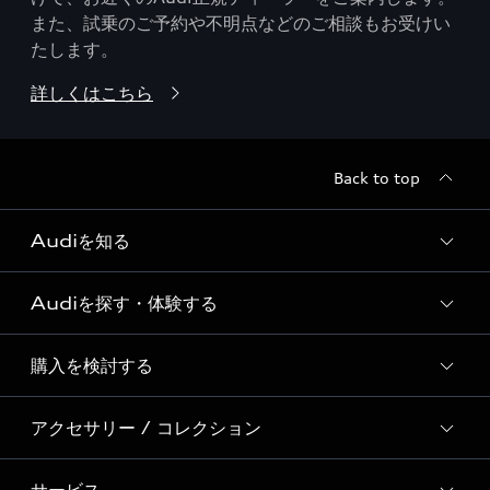
また、試乗のご予約や不明点などのご相談もお受けい
たします。
詳しくはこちら
Back to top
Audiを知る
Audiを探す・体験する
Audi ブランド
Story of Progress
購入を検討する
ディーラー検索
Audi Sport
新車在庫検索
アクセサリー / コレクション
モデル一覧
Formula 1®
試乗車・展示車検索
特別仕様モデル / 限定モデル
デジタルサービス