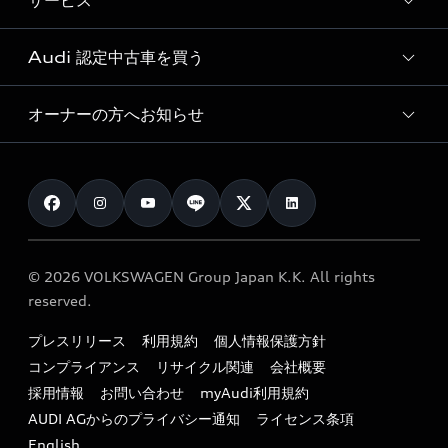
サービス
純正アクセサリー
見積り依頼
e-tronラインアップ
Audi exclusive
オンラインショップ
試乗予約
Audi 認定中古車を買う
サービス入庫予約
価格シミュレーション
Audi driving experience
Audi collection
サービスプログラム
車両比較
オーナーの方へお知らせ
Audi認定中古車
アウディナビアプリ
メンテナンス
ご購入サポート
Audi認定中古車検索
お知らせ
車検 / 定期点検
カタログ一覧
クオリティ
オーナー様向けキャンペーン
e-tronアフターサポート
保証
リコール関連情報
Audi Top Service紹介
© 2026 VOLKSWAGEN Group Japan K.K. All rights
メンテナンス
特定整備適用車一覧
reserved.
myAudi
24時間緊急サポート
リサイクル法
プレスリリース
利用規約
個人情報保護方針
ファイナンス
コンプライアンス
リサイクル関連
会社概要
よくある質問（FAQ）
採用情報
お問い合わせ
myAudi利用規約
キャンペーン / イベント
AUDI AGからのプライバシー通知
ライセンス条項
買取査定
English