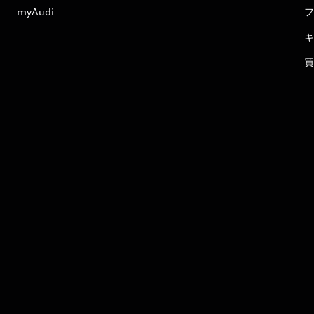
myAudi
フ
キ
買