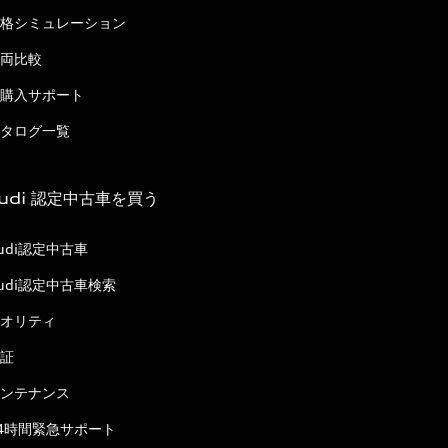
格シミュレーション
両比較
購入サポート
タログ一覧
udi 認定中古車を買う
udi認定中古車
udi認定中古車検索
オリティ
証
ンテナンス
4時間緊急サポート