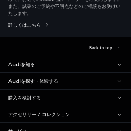
また、試乗のご予約や不明点などのご相談もお受けい
たします。
詳しくはこちら
Back to top
Audiを知る
Audiを探す・体験する
Audi ブランド
Story of Progress
購入を検討する
ディーラー検索
Audi Sport
新車在庫検索
アクセサリー / コレクション
モデル一覧
Formula 1®
試乗車・展示車検索
特別仕様モデル / 限定モデル
デジタルサービス