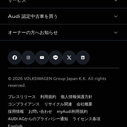
サービス
純正アクセサリー
見積り依頼
e-tronラインアップ
Audi exclusive
オンラインショップ
試乗予約
Audi 認定中古車を買う
サービス入庫予約
価格シミュレーション
Audi driving experience
Audi collection
サービスプログラム
車両比較
オーナーの方へお知らせ
Audi認定中古車
アウディナビアプリ
メンテナンス
ご購入サポート
Audi認定中古車検索
お知らせ
車検 / 定期点検
カタログ一覧
クオリティ
オーナー様向けキャンペーン
e-tronアフターサポート
保証
リコール関連情報
Audi Top Service紹介
© 2026 VOLKSWAGEN Group Japan K.K. All rights
メンテナンス
特定整備適用車一覧
reserved.
myAudi
24時間緊急サポート
リサイクル法
プレスリリース
利用規約
個人情報保護方針
ファイナンス
コンプライアンス
リサイクル関連
会社概要
よくある質問（FAQ）
採用情報
お問い合わせ
myAudi利用規約
キャンペーン / イベント
AUDI AGからのプライバシー通知
ライセンス条項
買取査定
English