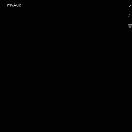
myAudi
フ
キ
買