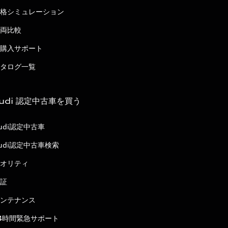
格シミュレーション
両比較
購入サポート
タログ一覧
udi 認定中古車を買う
udi認定中古車
udi認定中古車検索
オリティ
証
ンテナンス
4時間緊急サポート