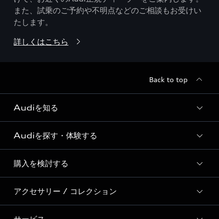
また、試乗のご予約や不明点などのご相談もお受けい
たします。
詳しくはこちら
Back to top
Audiを知る
Audiを探す・体験する
Audi ブランド
Story of Progress
購入を検討する
ディーラー検索
Audi Sport
新車在庫検索
アクセサリー / コレクション
モデル一覧
Formula 1®
試乗車・展示車検索
特別仕様モデル / 限定モデル
デジタルサービス