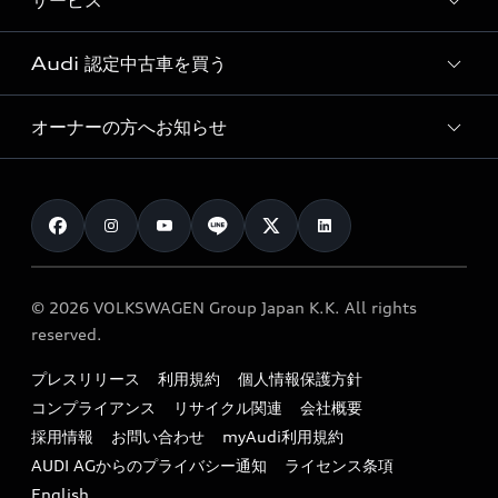
サービス
純正アクセサリー
見積り依頼
e-tronラインアップ
Audi exclusive
オンラインショップ
試乗予約
Audi 認定中古車を買う
サービス入庫予約
価格シミュレーション
Audi driving experience
Audi collection
サービスプログラム
車両比較
オーナーの方へお知らせ
Audi認定中古車
アウディナビアプリ
メンテナンス
ご購入サポート
Audi認定中古車検索
お知らせ
車検 / 定期点検
カタログ一覧
クオリティ
オーナー様向けキャンペーン
e-tronアフターサポート
保証
リコール関連情報
Audi Top Service紹介
© 2026 VOLKSWAGEN Group Japan K.K. All rights
メンテナンス
特定整備適用車一覧
reserved.
myAudi
24時間緊急サポート
リサイクル法
プレスリリース
利用規約
個人情報保護方針
ファイナンス
コンプライアンス
リサイクル関連
会社概要
よくある質問（FAQ）
採用情報
お問い合わせ
myAudi利用規約
キャンペーン / イベント
AUDI AGからのプライバシー通知
ライセンス条項
買取査定
English