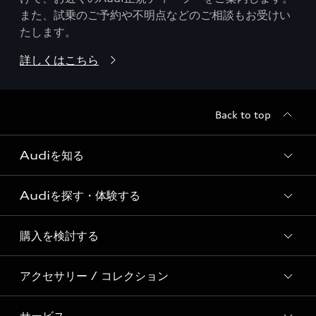
また、試乗のご予約や不明点などのご相談もお受けい
たします。
詳しくはこちら
Back to top
Audiを知る
Audiを探す・体験する
Audi ブランド
Story of Progress
購入を検討する
ディーラー検索
Audi Sport
新車在庫検索
アクセサリー / コレクション
モデル一覧
Formula 1®
試乗車・展示車検索
特別仕様モデル / 限定モデル
デジタルサービス