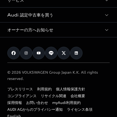
サービス
純正アクセサリー
見積り依頼
e-tronラインアップ
Audi exclusive
オンラインショップ
試乗予約
Audi 認定中古車を買う
サービス入庫予約
価格シミュレーション
Audi driving experience
Audi collection
サービスプログラム
車両比較
オーナーの方へお知らせ
Audi認定中古車
アウディナビアプリ
メンテナンス
ご購入サポート
Audi認定中古車検索
お知らせ
車検 / 定期点検
カタログ一覧
クオリティ
オーナー様向けキャンペーン
e-tronアフターサポート
保証
リコール関連情報
Audi Top Service紹介
© 2026 VOLKSWAGEN Group Japan K.K. All rights
メンテナンス
特定整備適用車一覧
reserved.
myAudi
24時間緊急サポート
リサイクル法
プレスリリース
利用規約
個人情報保護方針
ファイナンス
コンプライアンス
リサイクル関連
会社概要
よくある質問（FAQ）
採用情報
お問い合わせ
myAudi利用規約
キャンペーン / イベント
AUDI AGからのプライバシー通知
ライセンス条項
買取査定
English