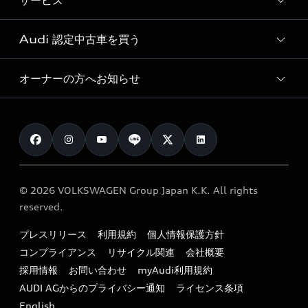
サービス
純正アクセサリー
見積もり依頼
e-tronラインアップ
Audi exclusive
オンラインショップ
試乗予約
Audi 認定中古車を買う
サービス入庫予約
価格シミュレーション
Audi driving experience
Audi collection
サービスプログラム
車両比較
オーナーの方へお知らせ
Audi認定中古車
アウディナビアプリ
メンテナンス
ご購入サポート
Audi認定中古車検索
お知らせ
車検 / 定期点検
カタログ一覧
クオリティ
オーナー様向けキャンペーン
e-tronアフターサポート
保証
リコール関連情報
Audi Top Service紹介
© 2026 VOLKSWAGEN Group Japan K.K. All rights
メンテナンス
特定整備適用車一覧
reserved.
myAudi
24時間緊急サポート
リサイクル法
プレスリリース
利用規約
個人情報保護方針
ファイナンス
コンプライアンス
リサイクル関連
会社概要
よくある質問（FAQ）
採用情報
お問い合わせ
myAudi利用規約
キャンペーン / イベント
AUDI AGからのプライバシー通知
ライセンス条項
買取査定
English