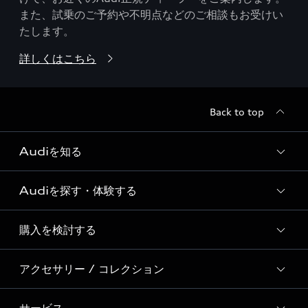
また、試乗のご予約や不明点などのご相談もお受けい
たします。
詳しくはこちら
Back to top
Audiを知る
Audiを探す・体験する
Audi ブランド
Story of Progress
購入を検討する
ディーラー検索
Audi Sport
新車在庫検索
アクセサリー / コレクション
モデル一覧
Formula 1®
試乗車・展示車検索
特別仕様モデル / 限定モデル
デジタルサービス