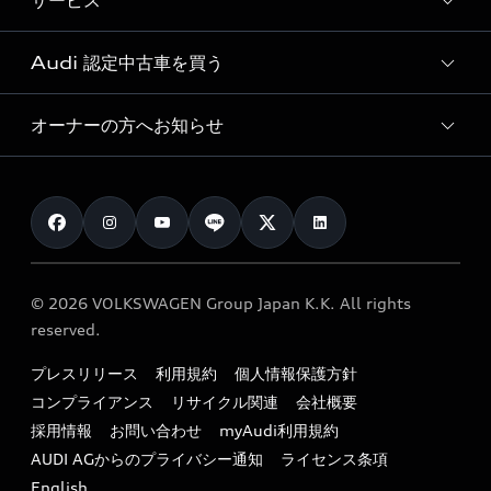
サービス
純正アクセサリー
見積り依頼
e-tronラインアップ
Audi exclusive
オンラインショップ
試乗予約
Audi 認定中古車を買う
サービス入庫予約
価格シミュレーション
Audi driving experience
Audi collection
サービスプログラム
車両比較
オーナーの方へお知らせ
Audi認定中古車
アウディナビアプリ
メンテナンス
ご購入サポート
Audi認定中古車検索
お知らせ
車検 / 定期点検
カタログ一覧
クオリティ
オーナー様向けキャンペーン
e-tronアフターサポート
保証
リコール関連情報
Audi Top Service紹介
© 2026 VOLKSWAGEN Group Japan K.K. All rights
メンテナンス
特定整備適用車一覧
reserved.
myAudi
24時間緊急サポート
リサイクル法
プレスリリース
利用規約
個人情報保護方針
ファイナンス
コンプライアンス
リサイクル関連
会社概要
よくある質問（FAQ）
採用情報
お問い合わせ
myAudi利用規約
キャンペーン / イベント
AUDI AGからのプライバシー通知
ライセンス条項
買取査定
English