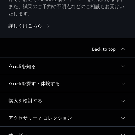
また、試乗のご予約や不明点などのご相談もお受けい
たします。
詳しくはこちら
Back to top
Audiを知る
Audiを探す・体験する
Audi ブランド
Story of Progress
購入を検討する
ディーラー検索
Audi Sport
新車在庫検索
アクセサリー / コレクション
モデル一覧
Formula 1®
試乗車・展示車検索
特別仕様モデル / 限定モデル
デジタルサービス