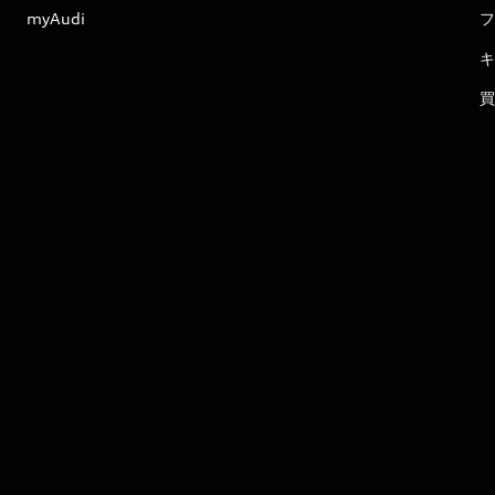
myAudi
フ
キ
買