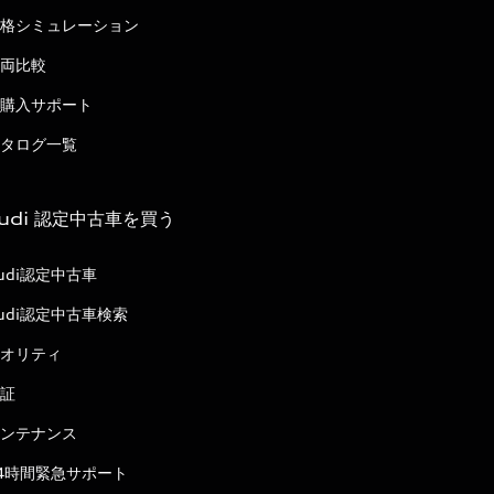
格シミュレーション
両比較
購入サポート
タログ一覧
udi 認定中古車を買う
udi認定中古車
udi認定中古車検索
オリティ
証
ンテナンス
4時間緊急サポート