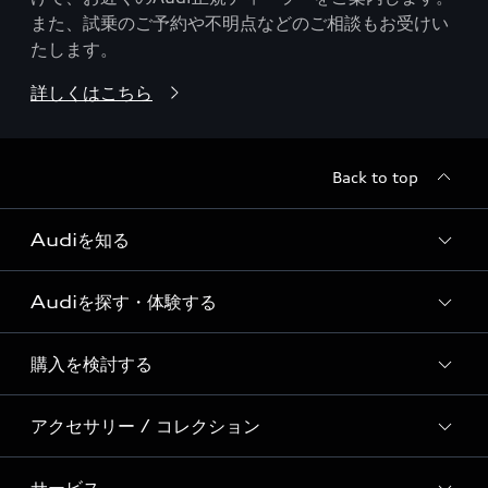
また、試乗のご予約や不明点などのご相談もお受けい
たします。
詳しくはこちら
Back to top
Audiを知る
Audiを探す・体験する
Audi ブランド
Story of Progress
購入を検討する
ディーラー検索
Audi Sport
新車在庫検索
アクセサリー / コレクション
モデル一覧
Formula 1®
試乗車・展示車検索
特別仕様モデル / 限定モデル
デジタルサービス