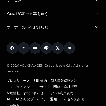
サービス
純正アクセサリー
見積り依頼
e-tronラインアップ
Audi exclusive
オンラインショップ
試乗予約
Audi 認定中古車を買う
サービス入庫予約
価格シミュレーション
Audi driving experience
Audi collection
サービスプログラム
車両比較
オーナーの方へお知らせ
Audi認定中古車
アウディナビアプリ
メンテナンス
ご購入サポート
Audi認定中古車検索
お知らせ
車検 / 定期点検
カタログ一覧
クオリティ
オーナー様向けキャンペーン
e-tronアフターサポート
保証
リコール関連情報
Audi Top Service紹介
© 2026 VOLKSWAGEN Group Japan K.K. All rights
メンテナンス
特定整備適用車一覧
reserved.
myAudi
24時間緊急サポート
リサイクル法
プレスリリース
利用規約
個人情報保護方針
ファイナンス
コンプライアンス
リサイクル関連
会社概要
よくある質問（FAQ）
採用情報
お問い合わせ
myAudi利用規約
キャンペーン / イベント
AUDI AGからのプライバシー通知
ライセンス条項
買取査定
English