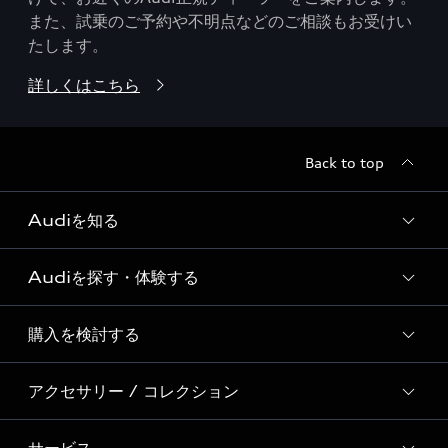
また、試乗のご予約や不明点などのご相談もお受けい
たします。
詳しくはこちら
Back to top
Audiを知る
Audiを探す・体験する
Audi ブランド
Story of Progress
購入を検討する
ディーラー検索
Audi Sport
新車在庫検索
アクセサリー / コレクション
モデル一覧
Formula 1®
試乗車・展示車検索
特別仕様モデル / 限定モデル
デジタルサービス