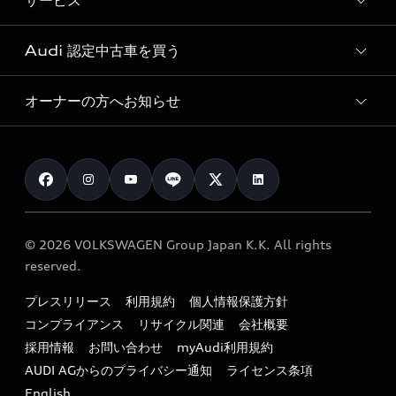
サービス
純正アクセサリー
見積り依頼
e-tronラインアップ
Audi exclusive
オンラインショップ
試乗予約
Audi 認定中古車を買う
サービス入庫予約
価格シミュレーション
Audi driving experience
Audi collection
サービスプログラム
車両比較
オーナーの方へお知らせ
Audi認定中古車
アウディナビアプリ
メンテナンス
ご購入サポート
Audi認定中古車検索
お知らせ
車検 / 定期点検
カタログ一覧
クオリティ
オーナー様向けキャンペーン
e-tronアフターサポート
保証
リコール関連情報
Audi Top Service紹介
© 2026 VOLKSWAGEN Group Japan K.K. All rights
メンテナンス
特定整備適用車一覧
reserved.
myAudi
24時間緊急サポート
リサイクル法
プレスリリース
利用規約
個人情報保護方針
ファイナンス
コンプライアンス
リサイクル関連
会社概要
よくある質問（FAQ）
採用情報
お問い合わせ
myAudi利用規約
キャンペーン / イベント
AUDI AGからのプライバシー通知
ライセンス条項
買取査定
English