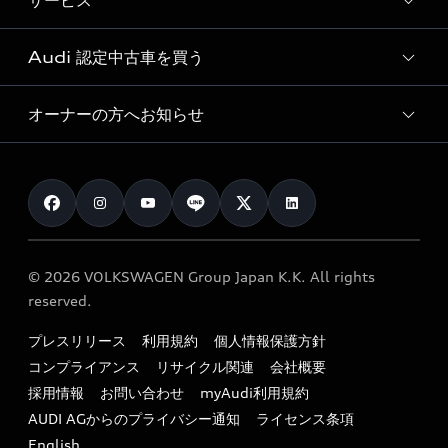
サービス
純正アクセサリー
見積り依頼
e-tronラインアップ
Audi exclusive
オンラインショップ
試乗予約
Audi 認定中古車を買う
サービス入庫予約
価格シミュレーション
Audi driving experience
Audi collection
サービスプログラム
車両比較
オーナーの方へお知らせ
Audi認定中古車
アウディナビアプリ
メンテナンス
ご購入サポート
Audi認定中古車検索
お知らせ
車検 / 定期点検
カタログ一覧
クオリティ
オーナー様向けキャンペーン
e-tronアフターサポート
保証
リコール関連情報
Audi Top Service紹介
© 2026 VOLKSWAGEN Group Japan K.K. All rights
メンテナンス
特定整備適用車一覧
reserved.
myAudi
24時間緊急サポート
リサイクル法
プレスリリース
利用規約
個人情報保護方針
ファイナンス
コンプライアンス
リサイクル関連
会社概要
よくある質問（FAQ）
採用情報
お問い合わせ
myAudi利用規約
キャンペーン / イベント
AUDI AGからのプライバシー通知
ライセンス条項
買取査定
English