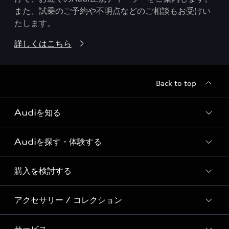
また、試乗のご予約や不明点などのご相談もお受けい
たします。
詳しくはこちら
Back to top
Audiを知る
Audiを探す・体験する
Audi ブランド
Story of Progress
購入を検討する
ディーラー検索
Audi Sport
新車在庫検索
アクセサリー / コレクション
モデル一覧
Formula 1®
試乗車・展示車検索
特別仕様モデル / 限定モデル
デジタルサービス