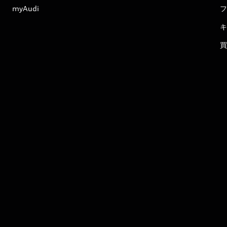
myAudi
フ
キ
買