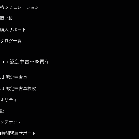
格シミュレーション
両比較
購入サポート
タログ一覧
udi 認定中古車を買う
udi認定中古車
udi認定中古車検索
オリティ
証
ンテナンス
4時間緊急サポート