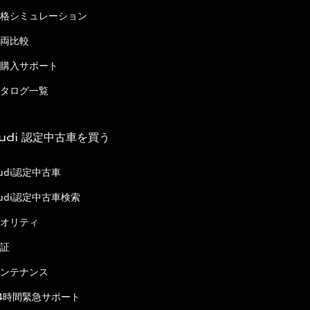
格シミュレーション
両比較
購入サポート
タログ一覧
udi 認定中古車を買う
udi認定中古車
udi認定中古車検索
オリティ
証
ンテナンス
4時間緊急サポート