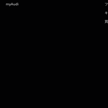
myAudi
フ
キ
買