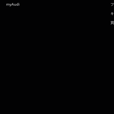
myAudi
フ
キ
買