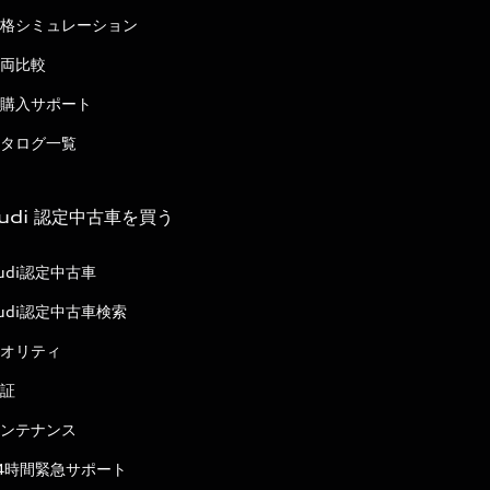
格シミュレーション
両比較
購入サポート
タログ一覧
udi 認定中古車を買う
udi認定中古車
udi認定中古車検索
オリティ
証
ンテナンス
4時間緊急サポート