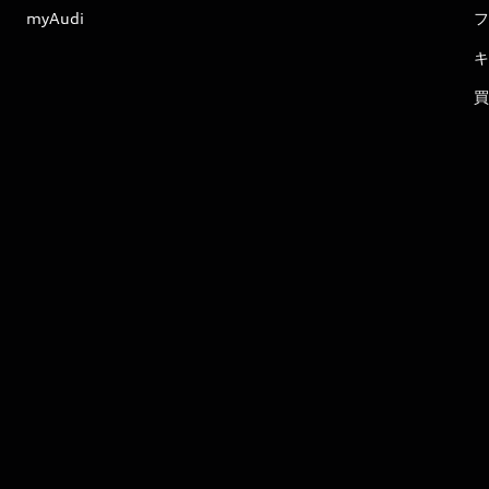
myAudi
フ
キ
買