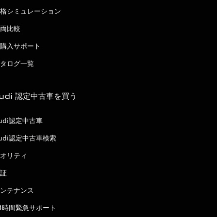
格シミュレーション
両比較
購入サポート
タログ一覧
udi 認定中古車を買う
udi認定中古車
udi認定中古車検索
オリティ
証
ンテナンス
4時間緊急サポート