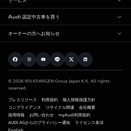
サービス
純正アクセサリー
見積り依頼
e-tronラインアップ
Audi exclusive
オンラインショップ
試乗予約
Audi 認定中古車を買う
サービス入庫予約
価格シミュレーション
Audi driving experience
Audi collection
サービスプログラム
車両比較
オーナーの方へお知らせ
Audi認定中古車
アウディナビアプリ
メンテナンス
ご購入サポート
Audi認定中古車検索
お知らせ
車検 / 定期点検
カタログ一覧
クオリティ
オーナー様向けキャンペーン
e-tronアフターサポート
保証
リコール関連情報
Audi Top Service紹介
© 2026 VOLKSWAGEN Group Japan K.K. All rights
メンテナンス
特定整備適用車一覧
reserved.
myAudi
24時間緊急サポート
リサイクル法
プレスリリース
利用規約
個人情報保護方針
ファイナンス
コンプライアンス
リサイクル関連
会社概要
よくある質問（FAQ）
採用情報
お問い合わせ
myAudi利用規約
キャンペーン / イベント
AUDI AGからのプライバシー通知
ライセンス条項
買取査定
English