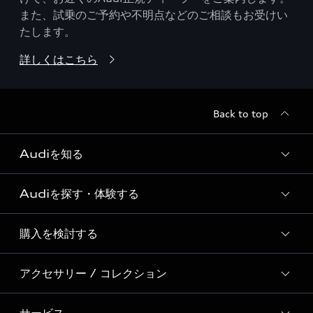
また、試乗のご予約や不明点などのご相談もお受けい
たします。
詳しくはこちら
Back to top
Audiを知る
Audiを探す・体験する
Audi ブランド
Story of Progress
購入を検討する
ディーラー検索
Audi Sport
新車在庫検索
アクセサリー / コレクション
モデル一覧
Formula 1®
試乗車・展示車検索
特別仕様モデル / 限定モデル
デジタルサービス