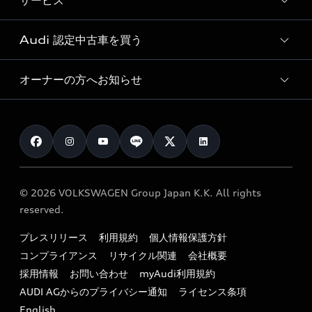
サービス
純正アクセサリー
見積り依頼
e-tronラインアップ
Audi exclusive
オンラインショップ
試乗予約
Audi 認定中古車を買う
サービス入庫予約
価格シミュレーション
Audi driving experience
Audi collection
サービスプログラム
車両比較
オーナーの方へお知らせ
Audi認定中古車
アウディナビアプリ
メンテナンス
ご購入サポート
Audi認定中古車検索
お知らせ
車検 / 定期点検
カタログ一覧
クオリティ
オーナー様向けキャンペーン
e-tronアフターサポート
保証
リコール関連情報
Audi Top Service紹介
© 2026 VOLKSWAGEN Group Japan K.K. All rights
メンテナンス
特定整備適用車一覧
reserved.
myAudi
24時間緊急サポート
リサイクル法
プレスリリース
利用規約
個人情報保護方針
ファイナンス
コンプライアンス
リサイクル関連
会社概要
よくある質問（FAQ）
採用情報
お問い合わせ
myAudi利用規約
キャンペーン / イベント
AUDI AGからのプライバシー通知
ライセンス条項
買取査定
English