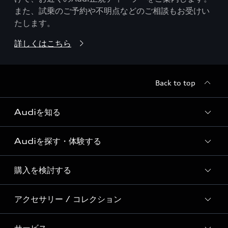
また、試乗のご予約や不明点などのご相談もお受けい
たします。
詳しくはこちら
Back to top
Audiを知る
Audiを探す・体験する
Audi ブランド
Story of Progress
購入を検討する
ディーラー検索
Audi Sport
新車在庫検索
アクセサリー / コレクション
モデル一覧
Formula 1®
試乗車・展示車検索
特別仕様モデル / 限定モデル
デジタルサービス