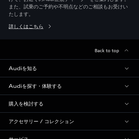
また、試乗のご予約や不明点などのご相談もお受けい
たします。
詳しくはこちら
Back to top
Audiを知る
Audiを探す・体験する
Audi ブランド
Story of Progress
購入を検討する
ディーラー検索
Audi Sport
新車在庫検索
アクセサリー / コレクション
モデル一覧
Formula 1®
試乗車・展示車検索
特別仕様モデル / 限定モデル
デジタルサービス