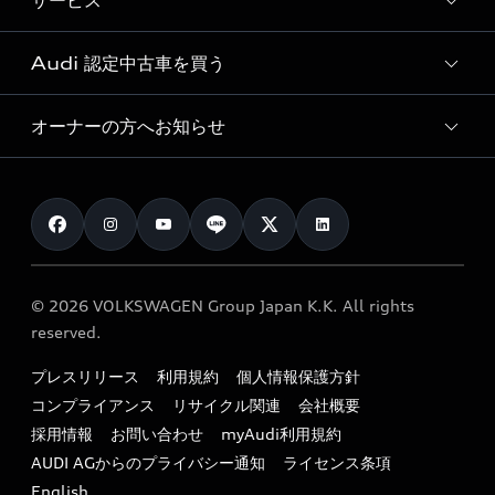
サービス
純正アクセサリー
見積り依頼
e-tronラインアップ
Audi exclusive
オンラインショップ
試乗予約
Audi 認定中古車を買う
サービス入庫予約
価格シミュレーション
Audi driving experience
Audi collection
サービスプログラム
車両比較
オーナーの方へお知らせ
Audi認定中古車
アウディナビアプリ
メンテナンス
ご購入サポート
Audi認定中古車検索
お知らせ
車検 / 定期点検
カタログ一覧
クオリティ
オーナー様向けキャンペーン
e-tronアフターサポート
保証
リコール関連情報
Audi Top Service紹介
© 2026 VOLKSWAGEN Group Japan K.K. All rights
メンテナンス
特定整備適用車一覧
reserved.
myAudi
24時間緊急サポート
リサイクル法
プレスリリース
利用規約
個人情報保護方針
ファイナンス
コンプライアンス
リサイクル関連
会社概要
よくある質問（FAQ）
採用情報
お問い合わせ
myAudi利用規約
キャンペーン / イベント
AUDI AGからのプライバシー通知
ライセンス条項
買取査定
English