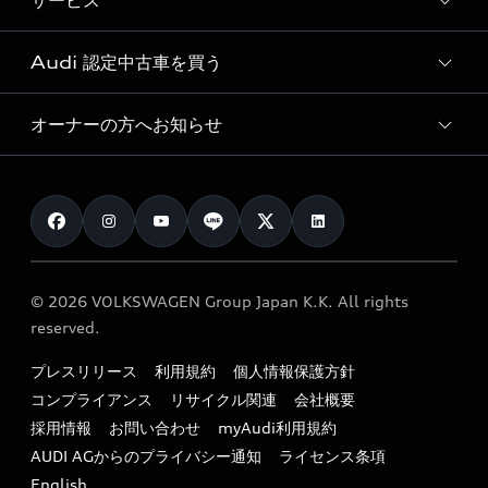
サービス
純正アクセサリー
見積り依頼
e-tronラインアップ
Audi exclusive
オンラインショップ
試乗予約
Audi 認定中古車を買う
サービス入庫予約
価格シミュレーション
Audi driving experience
Audi collection
サービスプログラム
車両比較
オーナーの方へお知らせ
Audi認定中古車
アウディナビアプリ
メンテナンス
ご購入サポート
Audi認定中古車検索
お知らせ
車検 / 定期点検
カタログ一覧
クオリティ
オーナー様向けキャンペーン
e-tronアフターサポート
保証
リコール関連情報
Audi Top Service紹介
© 2026 VOLKSWAGEN Group Japan K.K. All rights
メンテナンス
特定整備適用車一覧
reserved.
myAudi
24時間緊急サポート
リサイクル法
プレスリリース
利用規約
個人情報保護方針
ファイナンス
コンプライアンス
リサイクル関連
会社概要
よくある質問（FAQ）
採用情報
お問い合わせ
myAudi利用規約
キャンペーン / イベント
AUDI AGからのプライバシー通知
ライセンス条項
買取査定
English