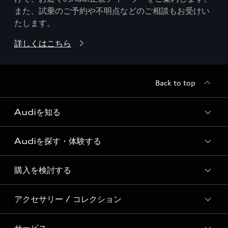
また、試乗のご予約や不明点などのご相談もお受けい
たします。
詳しくはこちら
Back to top
Audiを知る
Audiを探す・体験する
Audi ブランド
Story of Progress
購入を検討する
ディーラー検索
Audi Sport
新車在庫検索
アクセサリー / コレクション
モデル一覧
Formula 1®
試乗車・展示車検索
特別仕様モデル / 限定モデル
デジタルサービス