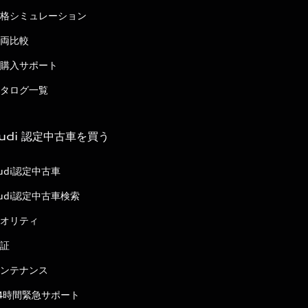
格シミュレーション
両比較
購入サポート
タログ一覧
udi 認定中古車を買う
udi認定中古車
udi認定中古車検索
オリティ
証
ンテナンス
4時間緊急サポート