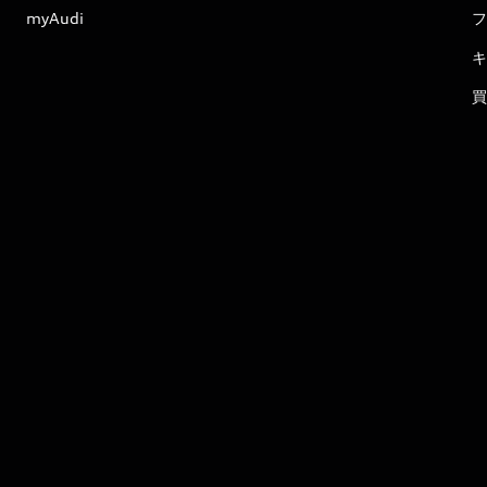
myAudi
フ
キ
買