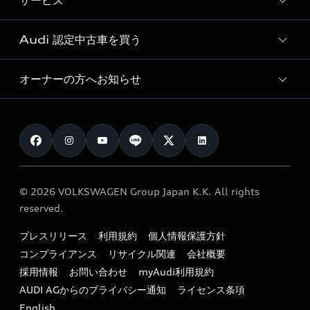
サービス
純正アクセサリー
見積り依頼
e-tronラインアップ
Audi exclusive
オンラインショップ
試乗予約
Audi 認定中古車を買う
サービス入庫予約
価格シミュレーション
Audi driving experience
Audi collection
サービスプログラム
車両比較
オーナーの方へお知らせ
Audi認定中古車
アウディナビアプリ
メンテナンス
ご購入サポート
Audi認定中古車検索
お知らせ
車検 / 定期点検
カタログ一覧
クオリティ
オーナー様向けキャンペーン
e-tronアフターサポート
保証
リコール関連情報
Audi Top Service紹介
© 2026 VOLKSWAGEN Group Japan K.K. All rights
メンテナンス
特定整備適用車一覧
reserved.
myAudi
24時間緊急サポート
リサイクル法
プレスリリース
利用規約
個人情報保護方針
ファイナンス
コンプライアンス
リサイクル関連
会社概要
よくある質問（FAQ）
採用情報
お問い合わせ
myAudi利用規約
キャンペーン / イベント
AUDI AGからのプライバシー通知
ライセンス条項
買取査定
English