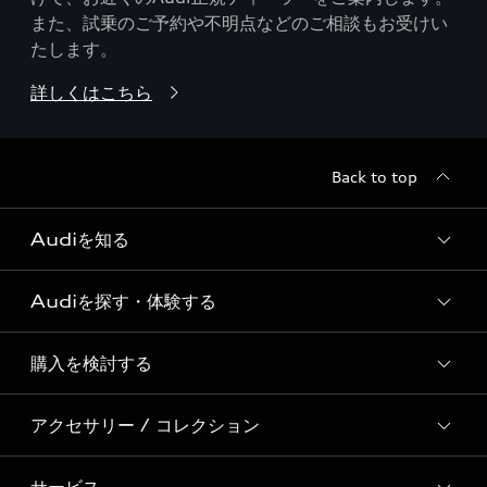
また、試乗のご予約や不明点などのご相談もお受けい
たします。
詳しくはこちら
Back to top
Audiを知る
Audiを探す・体験する
Audi ブランド
Story of Progress
購入を検討する
ディーラー検索
Audi Sport
新車在庫検索
アクセサリー / コレクション
モデル一覧
Formula 1®
試乗車・展示車検索
特別仕様モデル / 限定モデル
デジタルサービス