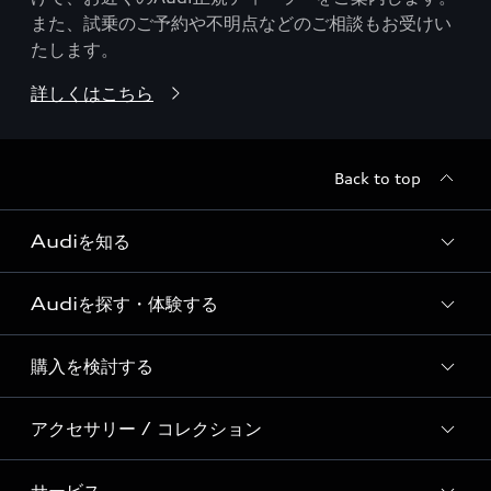
また、試乗のご予約や不明点などのご相談もお受けい
たします。
詳しくはこちら
Back to top
Audiを知る
Audiを探す・体験する
Audi ブランド
Story of Progress
購入を検討する
ディーラー検索
Audi Sport
新車在庫検索
アクセサリー / コレクション
モデル一覧
Formula 1®
試乗車・展示車検索
特別仕様モデル / 限定モデル
デジタルサービス