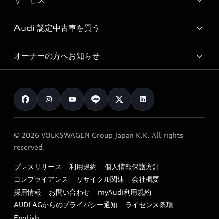
サービス
純正アクセサリー
見積り依頼
e-tronラインアップ
Audi exclusive
オンラインショップ
試乗予約
Audi 認定中古車を買う
サービス入庫予約
価格シミュレーション
Audi driving experience
Audi collection
サービスプログラム
車両比較
オーナーの方へお知らせ
Audi認定中古車
アウディナビアプリ
メンテナンス
ご購入サポート
Audi認定中古車検索
お知らせ
車検 / 定期点検
カタログ一覧
クオリティ
オーナー様向けキャンペーン
e-tronアフターサポート
保証
リコール関連情報
Audi Top Service紹介
© 2026 VOLKSWAGEN Group Japan K.K. All rights
メンテナンス
特定整備適用車一覧
reserved.
myAudi
24時間緊急サポート
リサイクル法
プレスリリース
利用規約
個人情報保護方針
ファイナンス
コンプライアンス
リサイクル関連
会社概要
よくある質問（FAQ）
採用情報
お問い合わせ
myAudi利用規約
キャンペーン / イベント
AUDI AGからのプライバシー通知
ライセンス条項
買取査定
English