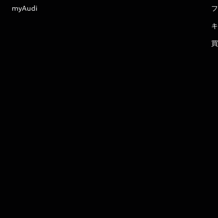
myAudi
フ
キ
買