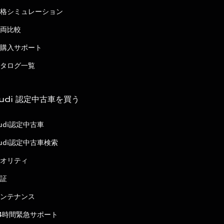
格シミュレーション
両比較
購入サポート
タログ一覧
udi 認定中古車を買う
udi認定中古車
udi認定中古車検索
オリティ
証
ンテナンス
4時間緊急サポート