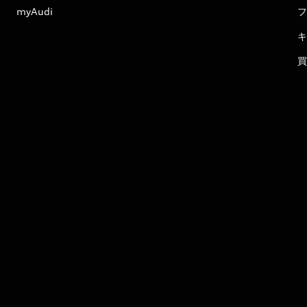
myAudi
フ
キ
買