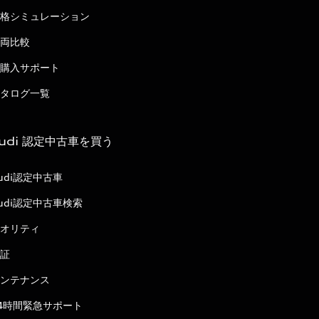
格シミュレーション
両比較
購入サポート
タログ一覧
udi 認定中古車を買う
udi認定中古車
udi認定中古車検索
オリティ
証
ンテナンス
4時間緊急サポート