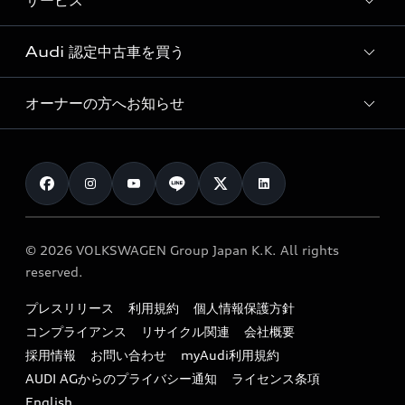
サービス
純正アクセサリー
見積り依頼
e-tronラインアップ
Audi exclusive
オンラインショップ
試乗予約
Audi 認定中古車を買う
サービス入庫予約
価格シミュレーション
Audi driving experience
Audi collection
サービスプログラム
車両比較
オーナーの方へお知らせ
Audi認定中古車
アウディナビアプリ
メンテナンス
ご購入サポート
Audi認定中古車検索
お知らせ
車検 / 定期点検
カタログ一覧
クオリティ
オーナー様向けキャンペーン
e-tronアフターサポート
保証
リコール関連情報
Audi Top Service紹介
© 2026 VOLKSWAGEN Group Japan K.K. All rights
メンテナンス
特定整備適用車一覧
reserved.
myAudi
24時間緊急サポート
リサイクル法
プレスリリース
利用規約
個人情報保護方針
ファイナンス
コンプライアンス
リサイクル関連
会社概要
よくある質問（FAQ）
採用情報
お問い合わせ
myAudi利用規約
キャンペーン / イベント
AUDI AGからのプライバシー通知
ライセンス条項
買取査定
English