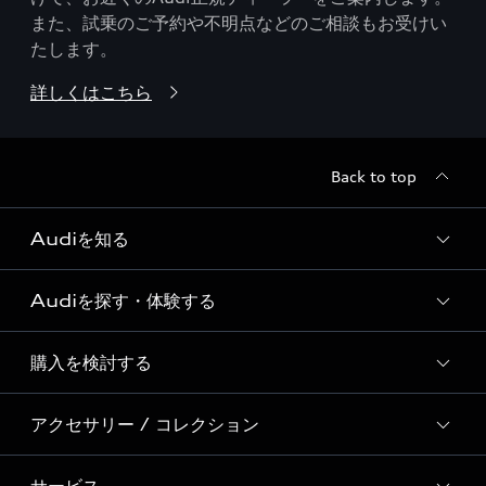
また、試乗のご予約や不明点などのご相談もお受けい
たします。
詳しくはこちら
Back to top
Audiを知る
Audiを探す・体験する
Audi ブランド
Story of Progress
購入を検討する
ディーラー検索
Audi Sport
新車在庫検索
アクセサリー / コレクション
モデル一覧
Formula 1®
試乗車・展示車検索
特別仕様モデル / 限定モデル
デジタルサービス