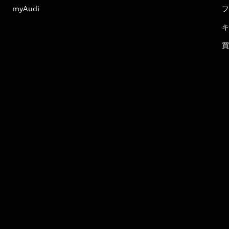
myAudi
フ
キ
買