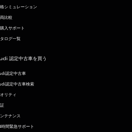
格シミュレーション
両比較
購入サポート
タログ一覧
udi 認定中古車を買う
udi認定中古車
udi認定中古車検索
オリティ
証
ンテナンス
4時間緊急サポート