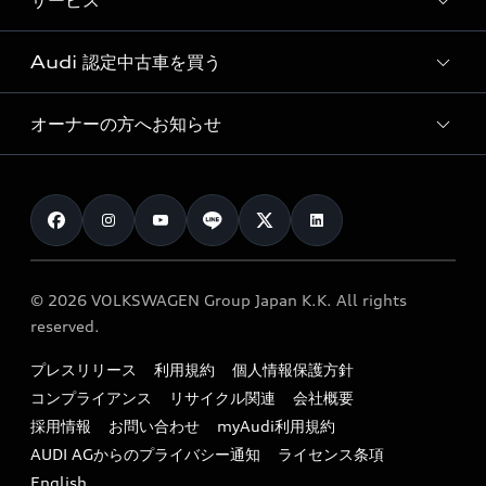
サービス
純正アクセサリー
見積り依頼
e-tronラインアップ
Audi exclusive
オンラインショップ
試乗予約
Audi 認定中古車を買う
サービス入庫予約
価格シミュレーション
Audi driving experience
Audi collection
サービスプログラム
車両比較
オーナーの方へお知らせ
Audi認定中古車
アウディナビアプリ
メンテナンス
ご購入サポート
Audi認定中古車検索
お知らせ
車検 / 定期点検
カタログ一覧
クオリティ
オーナー様向けキャンペーン
e-tronアフターサポート
保証
リコール関連情報
Audi Top Service紹介
© 2026 VOLKSWAGEN Group Japan K.K. All rights
メンテナンス
特定整備適用車一覧
reserved.
myAudi
24時間緊急サポート
リサイクル法
プレスリリース
利用規約
個人情報保護方針
ファイナンス
コンプライアンス
リサイクル関連
会社概要
よくある質問（FAQ）
採用情報
お問い合わせ
myAudi利用規約
キャンペーン / イベント
AUDI AGからのプライバシー通知
ライセンス条項
買取査定
English