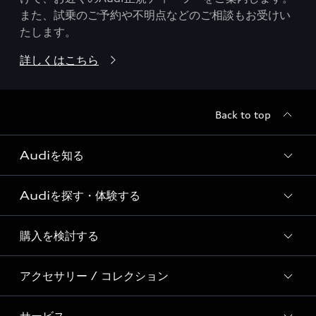
また、試乗のご予約や不明点などのご相談もお受けい
たします。
詳しくはこちら
Back to top
Audiを知る
Audiを探す・体験する
Audi ブランド
Story of Progress
購入を検討する
ディーラー検索
Audi Sport
新車在庫検索
アクセサリー / コレクション
モデル一覧
Formula 1®
試乗車・展示車検索
特別仕様モデル / 限定モデル
デジタルサービス