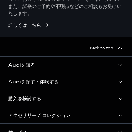
また、試乗のご予約や不明点などのご相談もお受けい
たします。
詳しくはこちら
Back to top
Audiを知る
Audiを探す・体験する
Audi ブランド
Story of Progress
購入を検討する
ディーラー検索
Audi Sport
新車在庫検索
アクセサリー / コレクション
モデル一覧
Formula 1®
試乗車・展示車検索
特別仕様モデル / 限定モデル
デジタルサービス