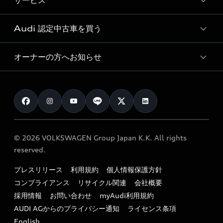
サービス
純正アクセサリー
見積り依頼
e-tronラインアップ
Audi exclusive
オンラインショップ
試乗予約
Audi 認定中古車を買う
サービス入庫予約
価格シミュレーション
Audi driving experience
Audi collection
サービスプログラム
車両比較
オーナーの方へお知らせ
Audi認定中古車
アウディナビアプリ
メンテナンス
ご購入サポート
Audi認定中古車検索
お知らせ
車検 / 定期点検
カタログ一覧
クオリティ
オーナー様向けキャンペーン
e-tronアフターサポート
保証
リコール関連情報
Audi Top Service紹介
© 2026 VOLKSWAGEN Group Japan K.K. All rights
メンテナンス
特定整備適用車一覧
reserved.
myAudi
24時間緊急サポート
リサイクル法
プレスリリース
利用規約
個人情報保護方針
ファイナンス
コンプライアンス
リサイクル関連
会社概要
よくある質問（FAQ）
採用情報
お問い合わせ
myAudi利用規約
キャンペーン / イベント
AUDI AGからのプライバシー通知
ライセンス条項
買取査定
English