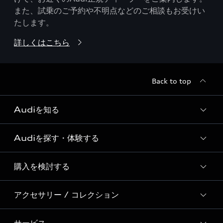
また、試乗のご予約や不明点などのご相談もお受けい
たします。
詳しくはこちら
Back to top
Audiを知る
Audiを探す・体験する
Audi ブランド
Story of Progress
購入を検討する
ディーラー検索
Audi Sport
新車在庫検索
アクセサリー / コレクション
モデル一覧
Formula 1®
試乗車・展示車検索
特別仕様モデル / 限定モデル
デジタルサービス