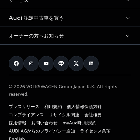
サービス
純正アクセサリー
見積り依頼
e-tronラインアップ
Audi exclusive
オンラインショップ
試乗予約
Audi 認定中古車を買う
サービス入庫予約
価格シミュレーション
Audi driving experience
Audi collection
サービスプログラム
車両比較
オーナーの方へお知らせ
Audi認定中古車
アウディナビアプリ
メンテナンス
ご購入サポート
Audi認定中古車検索
お知らせ
車検 / 定期点検
カタログ一覧
クオリティ
オーナー様向けキャンペーン
e-tronアフターサポート
保証
リコール関連情報
Audi Top Service紹介
© 2026 VOLKSWAGEN Group Japan K.K. All rights
メンテナンス
特定整備適用車一覧
reserved.
myAudi
24時間緊急サポート
リサイクル法
プレスリリース
利用規約
個人情報保護方針
ファイナンス
コンプライアンス
リサイクル関連
会社概要
よくある質問（FAQ）
採用情報
お問い合わせ
myAudi利用規約
キャンペーン / イベント
AUDI AGからのプライバシー通知
ライセンス条項
買取査定
English