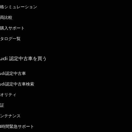
格シミュレーション
両比較
購入サポート
タログ一覧
udi 認定中古車を買う
udi認定中古車
udi認定中古車検索
オリティ
証
ンテナンス
4時間緊急サポート