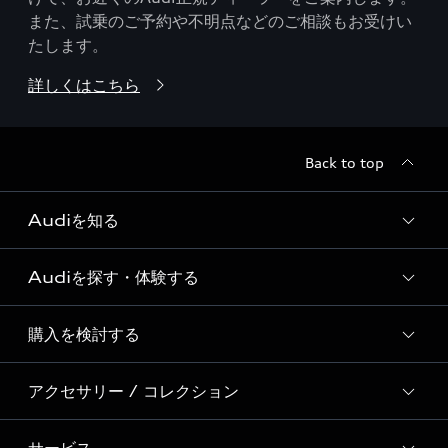
また、試乗のご予約や不明点などのご相談もお受けい
たします。
詳しくはこちら
Back to top
Audiを知る
Audiを探す・体験する
Audi ブランド
Story of Progress
購入を検討する
ディーラー検索
Audi Sport
新車在庫検索
アクセサリー / コレクション
モデル一覧
Formula 1®
試乗車・展示車検索
特別仕様モデル / 限定モデル
デジタルサービス