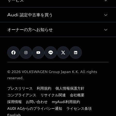
サービス
純正アクセサリー
見積り依頼
e-tronラインアップ
Audi exclusive
オンラインショップ
試乗予約
Audi 認定中古車を買う
サービス入庫予約
価格シミュレーション
Audi driving experience
Audi collection
サービスプログラム
車両比較
オーナーの方へお知らせ
Audi認定中古車
アウディナビアプリ
メンテナンス
ご購入サポート
Audi認定中古車検索
お知らせ
車検 / 定期点検
カタログ一覧
クオリティ
オーナー様向けキャンペーン
e-tronアフターサポート
保証
リコール関連情報
Audi Top Service紹介
© 2026 VOLKSWAGEN Group Japan K.K. All rights
メンテナンス
特定整備適用車一覧
reserved.
myAudi
24時間緊急サポート
リサイクル法
プレスリリース
利用規約
個人情報保護方針
ファイナンス
コンプライアンス
リサイクル関連
会社概要
よくある質問（FAQ）
採用情報
お問い合わせ
myAudi利用規約
キャンペーン / イベント
AUDI AGからのプライバシー通知
ライセンス条項
買取査定
English