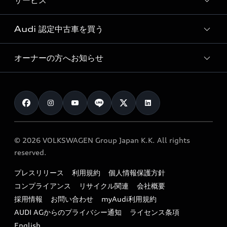
サービス
純正アクセサリー
見積り依頼
e-tronラインアップ
Audi exclusive
オンラインショップ
試乗予約
Audi 認定中古車を買う
サービス入庫予約
価格シミュレーション
Audi driving experience
Audi collection
サービスプログラム
車両比較
オーナーの方へお知らせ
Audi認定中古車
アウディナビアプリ
メンテナンス
ご購入サポート
Audi認定中古車検索
お知らせ
車検 / 定期点検
カタログ一覧
クオリティ
オーナー様向けキャンペーン
e-tronアフターサポート
保証
リコール関連情報
Audi Top Service紹介
© 2026 VOLKSWAGEN Group Japan K.K. All rights
メンテナンス
特定整備適用車一覧
reserved.
myAudi
24時間緊急サポート
リサイクル法
プレスリリース
利用規約
個人情報保護方針
ファイナンス
コンプライアンス
リサイクル関連
会社概要
よくある質問（FAQ）
採用情報
お問い合わせ
myAudi利用規約
キャンペーン / イベント
AUDI AGからのプライバシー通知
ライセンス条項
買取査定
English