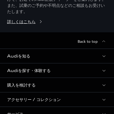
また、試乗のご予約や不明点などのご相談もお受けい
たします。
詳しくはこちら
Back to top
Audiを知る
Audiを探す・体験する
Audi ブランド
Story of Progress
購入を検討する
ディーラー検索
Audi Sport
新車在庫検索
アクセサリー / コレクション
モデル一覧
Formula 1®
試乗車・展示車検索
特別仕様モデル / 限定モデル
デジタルサービス