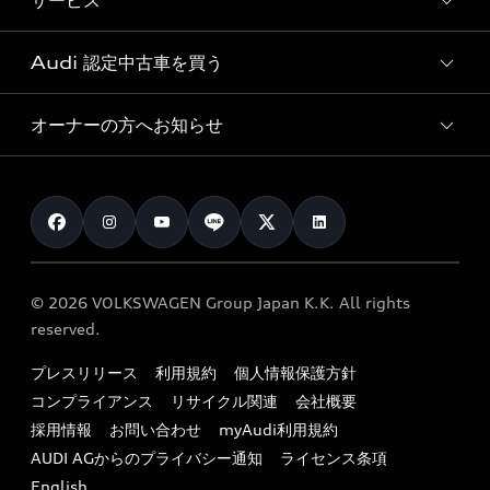
サービス
純正アクセサリー
見積り依頼
e-tronラインアップ
Audi exclusive
オンラインショップ
試乗予約
Audi 認定中古車を買う
サービス入庫予約
価格シミュレーション
Audi driving experience
Audi collection
サービスプログラム
車両比較
オーナーの方へお知らせ
Audi認定中古車
アウディナビアプリ
メンテナンス
ご購入サポート
Audi認定中古車検索
お知らせ
車検 / 定期点検
カタログ一覧
クオリティ
オーナー様向けキャンペーン
e-tronアフターサポート
保証
リコール関連情報
Audi Top Service紹介
© 2026 VOLKSWAGEN Group Japan K.K. All rights
メンテナンス
特定整備適用車一覧
reserved.
myAudi
24時間緊急サポート
リサイクル法
プレスリリース
利用規約
個人情報保護方針
ファイナンス
コンプライアンス
リサイクル関連
会社概要
よくある質問（FAQ）
採用情報
お問い合わせ
myAudi利用規約
キャンペーン / イベント
AUDI AGからのプライバシー通知
ライセンス条項
買取査定
English