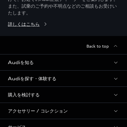
また、試乗のご予約や不明点などのご相談もお受けい
たします。
詳しくはこちら
Back to top
Audiを知る
Audiを探す・体験する
Audi ブランド
Story of Progress
購入を検討する
ディーラー検索
Audi Sport
新車在庫検索
アクセサリー / コレクション
モデル一覧
Formula 1®
試乗車・展示車検索
特別仕様モデル / 限定モデル
デジタルサービス