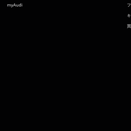
myAudi
フ
キ
買