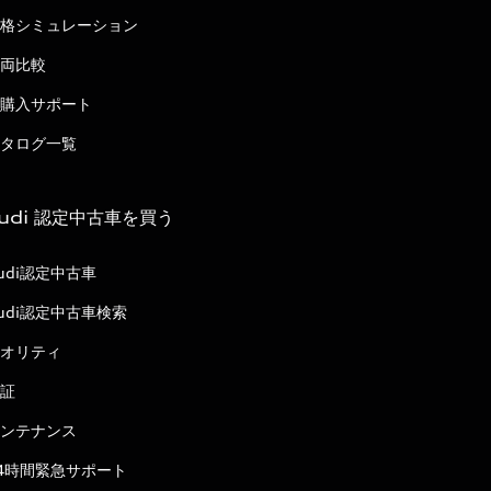
格シミュレーション
両比較
購入サポート
タログ一覧
udi 認定中古車を買う
udi認定中古車
udi認定中古車検索
オリティ
証
ンテナンス
4時間緊急サポート