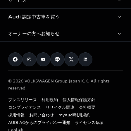
サービス
純正アクセサリー
見積り依頼
e-tronラインアップ
Audi exclusive
オンラインショップ
試乗予約
Audi 認定中古車を買う
サービス入庫予約
価格シミュレーション
Audi driving experience
Audi collection
サービスプログラム
車両比較
オーナーの方へお知らせ
Audi認定中古車
アウディナビアプリ
メンテナンス
ご購入サポート
Audi認定中古車検索
お知らせ
車検 / 定期点検
カタログ一覧
クオリティ
オーナー様向けキャンペーン
e-tronアフターサポート
保証
リコール関連情報
Audi Top Service紹介
© 2026 VOLKSWAGEN Group Japan K.K. All rights
メンテナンス
特定整備適用車一覧
reserved.
myAudi
24時間緊急サポート
リサイクル法
プレスリリース
利用規約
個人情報保護方針
ファイナンス
コンプライアンス
リサイクル関連
会社概要
よくある質問（FAQ）
採用情報
お問い合わせ
myAudi利用規約
キャンペーン / イベント
AUDI AGからのプライバシー通知
ライセンス条項
買取査定
English