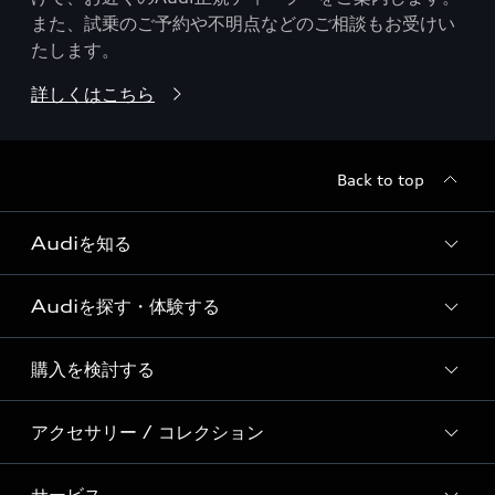
また、試乗のご予約や不明点などのご相談もお受けい
たします。
詳しくはこちら
Back to top
Audiを知る
Audiを探す・体験する
Audi ブランド
Story of Progress
購入を検討する
ディーラー検索
Audi Sport
新車在庫検索
アクセサリー / コレクション
モデル一覧
Formula 1®
試乗車・展示車検索
特別仕様モデル / 限定モデル
デジタルサービス