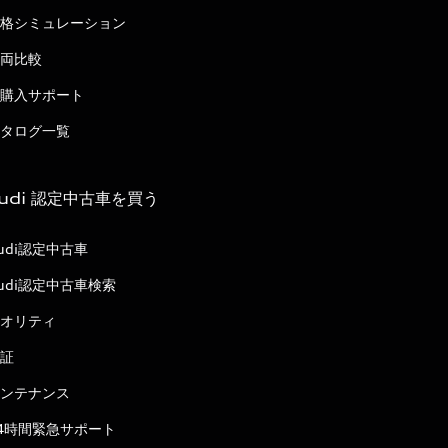
格シミュレーション
両比較
購入サポート
タログ一覧
udi 認定中古車を買う
udi認定中古車
udi認定中古車検索
オリティ
証
ンテナンス
4時間緊急サポート