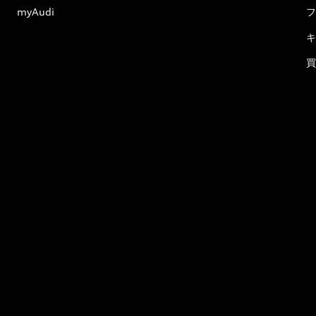
myAudi
フ
キ
買