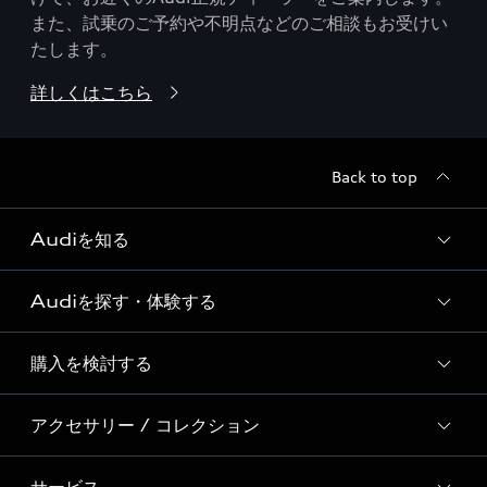
また、試乗のご予約や不明点などのご相談もお受けい
たします。
詳しくはこちら
Back to top
Audiを知る
Audiを探す・体験する
Audi ブランド
Story of Progress
購入を検討する
ディーラー検索
Audi Sport
新車在庫検索
アクセサリー / コレクション
モデル一覧
Formula 1®
試乗車・展示車検索
特別仕様モデル / 限定モデル
デジタルサービス