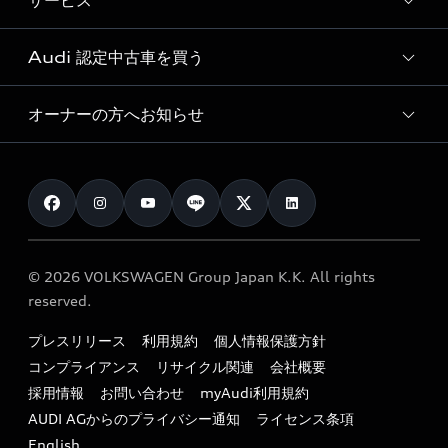
サービス
純正アクセサリー
見積り依頼
e-tronラインアップ
Audi exclusive
オンラインショップ
試乗予約
Audi 認定中古車を買う
サービス入庫予約
価格シミュレーション
Audi driving experience
Audi collection
サービスプログラム
車両比較
オーナーの方へお知らせ
Audi認定中古車
アウディナビアプリ
メンテナンス
ご購入サポート
Audi認定中古車検索
お知らせ
車検 / 定期点検
カタログ一覧
クオリティ
オーナー様向けキャンペーン
e-tronアフターサポート
保証
リコール関連情報
Audi Top Service紹介
© 2026 VOLKSWAGEN Group Japan K.K. All rights
メンテナンス
特定整備適用車一覧
reserved.
myAudi
24時間緊急サポート
リサイクル法
プレスリリース
利用規約
個人情報保護方針
ファイナンス
コンプライアンス
リサイクル関連
会社概要
よくある質問（FAQ）
採用情報
お問い合わせ
myAudi利用規約
キャンペーン / イベント
AUDI AGからのプライバシー通知
ライセンス条項
買取査定
English