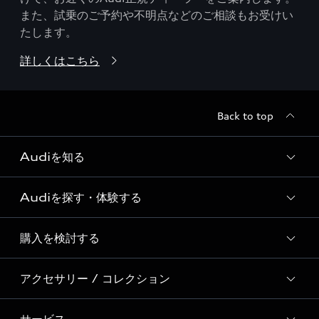
また、試乗のご予約や不明点などのご相談もお受けい
たします。
詳しくはこちら
Back to top
Audiを知る
Audiを探す・体験する
Audi ブランド
Story of Progress
購入を検討する
ディーラー検索
Audi Sport
新車在庫検索
アクセサリー / コレクション
モデル一覧
Formula 1®
試乗車・展示車検索
特別仕様モデル / 限定モデル
デジタルサービス