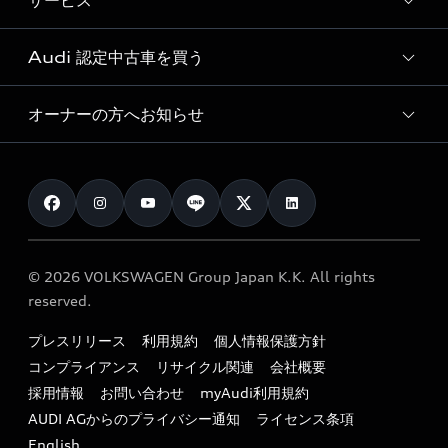
サービス
純正アクセサリー
見積り依頼
e-tronラインアップ
Audi exclusive
オンラインショップ
試乗予約
Audi 認定中古車を買う
サービス入庫予約
価格シミュレーション
Audi driving experience
Audi collection
サービスプログラム
車両比較
オーナーの方へお知らせ
Audi認定中古車
アウディナビアプリ
メンテナンス
ご購入サポート
Audi認定中古車検索
お知らせ
車検 / 定期点検
カタログ一覧
クオリティ
オーナー様向けキャンペーン
e-tronアフターサポート
保証
リコール関連情報
Audi Top Service紹介
© 2026 VOLKSWAGEN Group Japan K.K. All rights
メンテナンス
特定整備適用車一覧
reserved.
myAudi
24時間緊急サポート
リサイクル法
プレスリリース
利用規約
個人情報保護方針
ファイナンス
コンプライアンス
リサイクル関連
会社概要
よくある質問（FAQ）
採用情報
お問い合わせ
myAudi利用規約
キャンペーン / イベント
AUDI AGからのプライバシー通知
ライセンス条項
買取査定
English